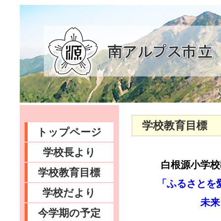
学校教育目標
トップページ
学校長より
白根源小学校
学校教育目標
「ふるさとを
学校だより
未来にたくま
今学期の予定