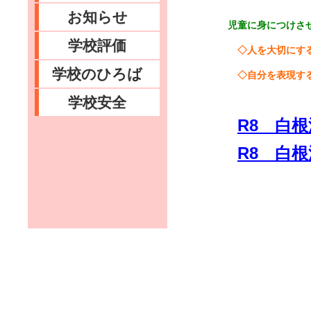
お知らせ
児童に身につけさ
学校評価
◇人を大切に
学校のひろば
◇自分を表現する
学校安全
R8 白
R8 白