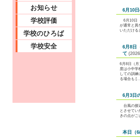
お知らせ
6月10
学校評価
6月10日
が通常と異
いただける
学校のひろば
学校安全
6月8
て
(2026
6月8日（
度は小中学
しての訓練
る場合も […
6月3日
台風の接近
とさせてい
きの点がご
本日（6