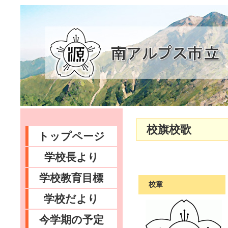
校旗校歌
トップページ
学校長より
学校教育目標
校章
学校だより
今学期の予定