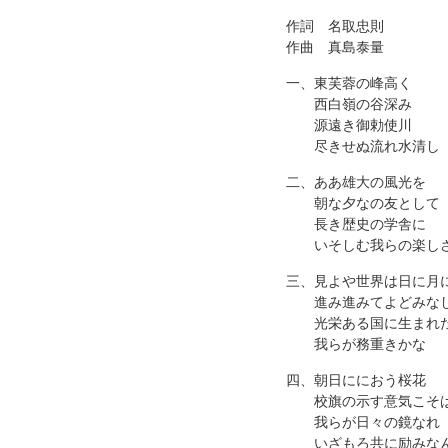
作詞 名取忠則
作曲 真島泰量
一、東芙蓉の峰高く
西白嶺の谷深み
源遠き御勅使川
尽きせぬ流れ水清し
二、ああ雄大の風光を
朝な夕なの友として
長き歴史の学舎に
いそしむ我らの楽し
三、見よや世界は日に月
進み進みてよどみな
光栄ある国に生まれ
我らが務重きかな
四、朝日ににおう桜花
校旗の示す意気こそ
我らが日々の鏡なれ
いざもろ共に励みな